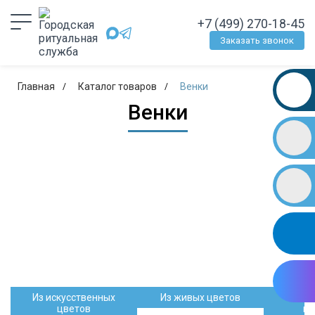
+7 (499) 270-18-45
Заказать звонок
Главная
Каталог товаров
Венки
Венки
Из искусственных
Из живых цветов
Ги
цветов
из